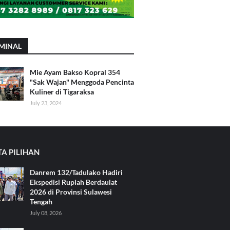
MINAL
Mie Ayam Bakso Kopral 354
"Sak Wajan" Menggoda Pencinta
Kuliner di Tigaraksa
July 23, 2024
TA PILIHAN
Danrem 132/Tadulako Hadiri
Ekspedisi Rupiah Berdaulat
2026 di Provinsi Sulawesi
Tengah
July 08, 2026