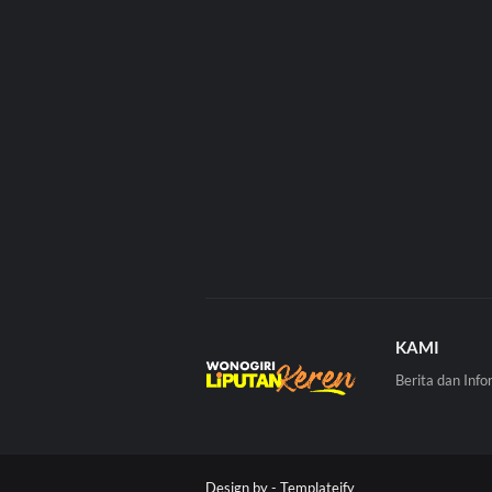
KAMI
Berita dan Info
Design by -
Templateify