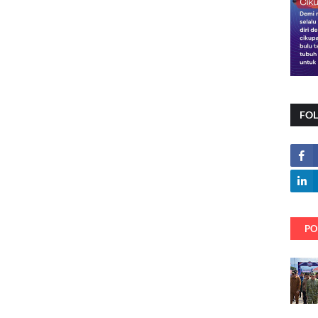
FO
PO