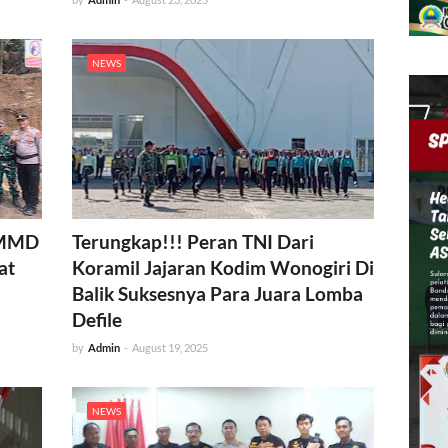
NEWS
TMMD
Terungkap!!! Peran TNI Dari
at
Koramil Jajaran Kodim Wonogiri Di
Balik Suksesnya Para Juara Lomba
Defile
by
Admin
-
August 19, 2025
NEWS