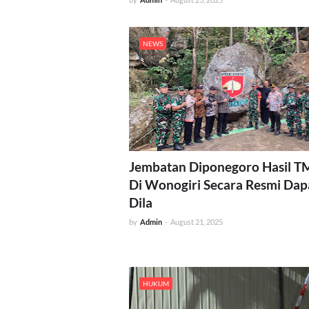
NEWS
Jembatan Diponegoro Hasil 
Di Wonogiri Secara Resmi Dap
Dila
by
Admin
-
August 21, 2025
HUKUM