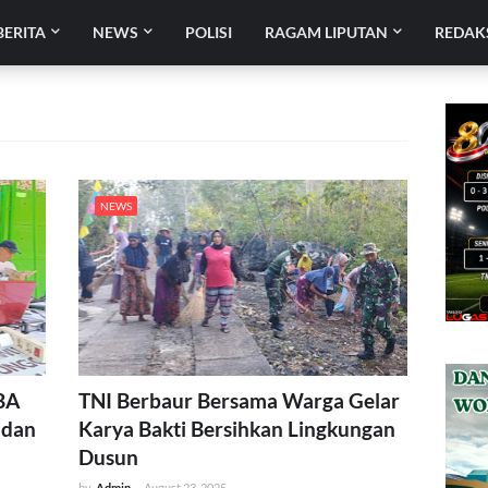
BERITA
NEWS
POLISI
RAGAM LIPUTAN
REDAK
NEWS
BA
TNI Berbaur Bersama Warga Gelar
 dan
Karya Bakti Bersihkan Lingkungan
Dusun
by
Admin
-
August 23, 2025