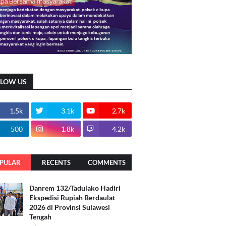
LLOW US
1.5k
3.1k
2.7k
500
1.8k
4.2k
PULAR
RECENTS
COMMENTS
Danrem 132/Tadulako Hadiri
Ekspedisi Rupiah Berdaulat
2026 di Provinsi Sulawesi
Tengah