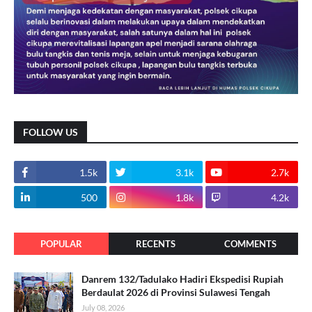
FOLLOW US
1.5k
3.1k
2.7k
500
1.8k
4.2k
POPULAR
RECENTS
COMMENTS
Danrem 132/Tadulako Hadiri Ekspedisi Rupiah
Berdaulat 2026 di Provinsi Sulawesi Tengah
July 08, 2026