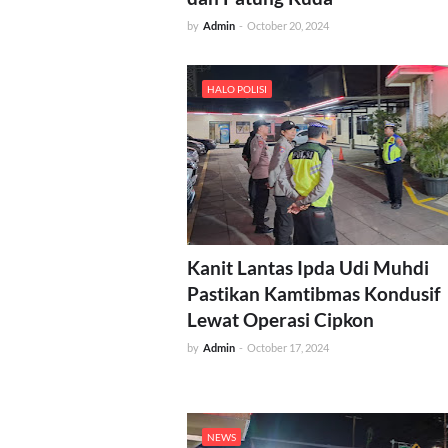
by
Admin
-
October 20, 2024
HALO POLISI
Kanit Lantas Ipda Udi Muhdi
Pastikan Kamtibmas Kondusif
Lewat Operasi Cipkon
by
Admin
-
October 17, 2024
NEWS