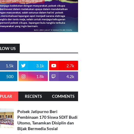
LLOW US
1.5k
3.1k
2.7k
500
1.8k
4.2k
PULAR
RECENTS
COMMENTS
Polsek Jatipurno Beri
Pembinaan 170 Siswa SDIT Budi
Utomo, Tanamkan Disiplin dan
Bijak Bermedia Sosial