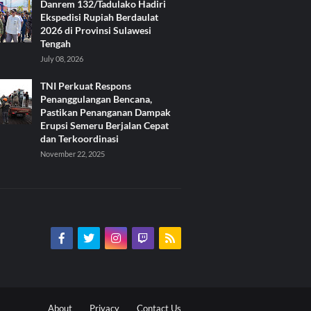
Danrem 132/Tadulako Hadiri
Ekspedisi Rupiah Berdaulat
2026 di Provinsi Sulawesi
Tengah
July 08, 2026
TNI Perkuat Respons
Penanggulangan Bencana,
Pastikan Penanganan Dampak
Erupsi Semeru Berjalan Cepat
dan Terkoordinasi
November 22, 2025
About
Privacy
Contact Us