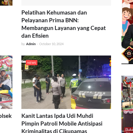
Pelatihan Kehumasan dan
Pelayanan Prima BNN:
Membangun Layanan yang Cepat
dan Efisien
by
Admin
-
October 10, 2024
NEWS
olsek
Kanit Lantas Ipda Udi Muhdi
Pimpin Patroli Mobile Antisipasi
Kriminalitas di Cikupamas