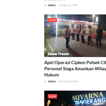
by
Admin
-
October 06, 2024
NEWS
Apel Operasi Cipkon Polsek Ci
Personel Siaga Amankan Wila
Hukum
by
Admin
-
October 04, 2024
NEWS