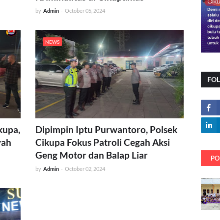
by
Admin
-
October 05, 2024
NEWS
FO
kupa,
Dipimpin Iptu Purwantoro, Polsek
yah
Cikupa Fokus Patroli Cegah Aksi
Geng Motor dan Balap Liar
PO
by
Admin
-
October 02, 2024