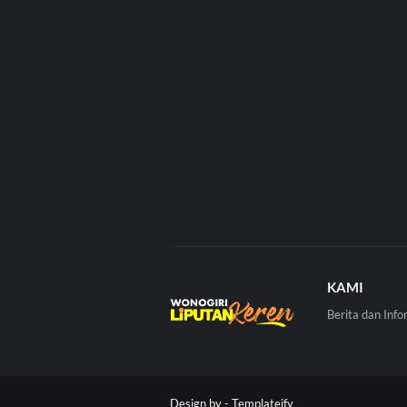
KAMI
Berita dan Info
Design by -
Templateify