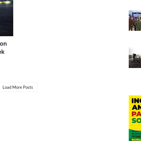
kon
ek
Load More Posts