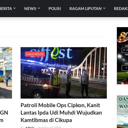
BERITA
NEWS
POLISI
RAGAM LIPUTAN
REDAK
HALO POLISI
Patroli Mobile Ops Cipkon, Kanit
AGN
Lantas Ipda Udi Muhdi Wujudkan
im
Kamtibmas di Cikupa
by
Admin
-
October 17, 2024