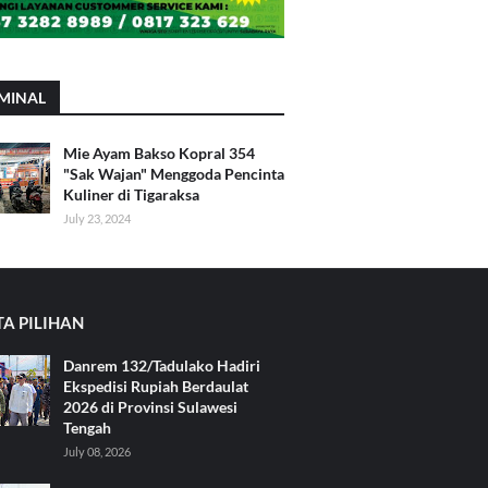
MINAL
Mie Ayam Bakso Kopral 354
"Sak Wajan" Menggoda Pencinta
Kuliner di Tigaraksa
July 23, 2024
TA PILIHAN
Danrem 132/Tadulako Hadiri
Ekspedisi Rupiah Berdaulat
2026 di Provinsi Sulawesi
Tengah
July 08, 2026