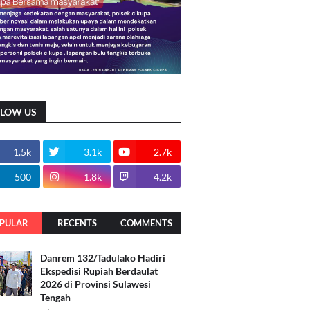
LLOW US
1.5k
3.1k
2.7k
500
1.8k
4.2k
PULAR
RECENTS
COMMENTS
Danrem 132/Tadulako Hadiri
Ekspedisi Rupiah Berdaulat
2026 di Provinsi Sulawesi
Tengah