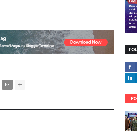
FO
PO