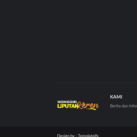
KAMI
Berita dan Info
Design by -
Templateify