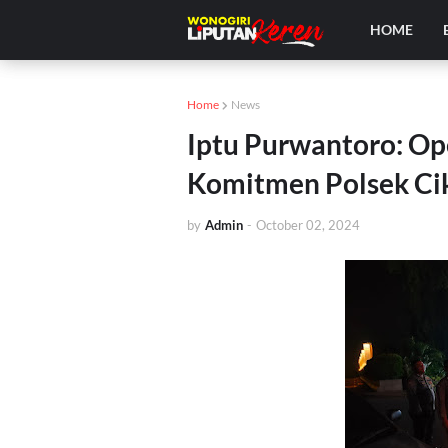
HOME
Home
News
Iptu Purwantoro: Op
Komitmen Polsek Ci
by
Admin
-
October 02, 2024