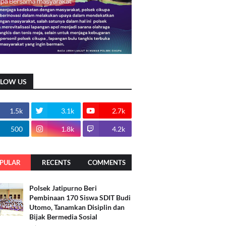
LLOW US
1.5k
3.1k
2.7k
500
1.8k
4.2k
PULAR
RECENTS
COMMENTS
Polsek Jatipurno Beri
Pembinaan 170 Siswa SDIT Budi
Utomo, Tanamkan Disiplin dan
Bijak Bermedia Sosial