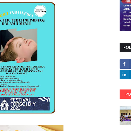
FO
PO