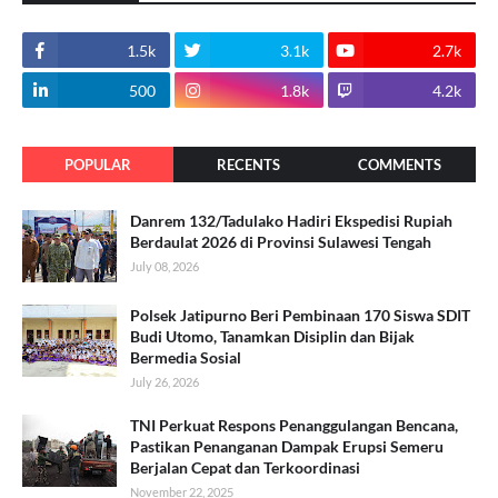
1.5k
3.1k
2.7k
500
1.8k
4.2k
POPULAR
RECENTS
COMMENTS
Danrem 132/Tadulako Hadiri Ekspedisi Rupiah
Berdaulat 2026 di Provinsi Sulawesi Tengah
July 08, 2026
Polsek Jatipurno Beri Pembinaan 170 Siswa SDIT
Budi Utomo, Tanamkan Disiplin dan Bijak
Bermedia Sosial
July 26, 2026
TNI Perkuat Respons Penanggulangan Bencana,
Pastikan Penanganan Dampak Erupsi Semeru
Berjalan Cepat dan Terkoordinasi
November 22, 2025