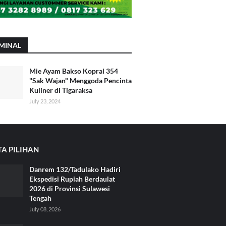
MINAL
Mie Ayam Bakso Kopral 354
"Sak Wajan" Menggoda Pencinta
Kuliner di Tigaraksa
July 23, 2024
TA PILIHAN
Danrem 132/Tadulako Hadiri
Ekspedisi Rupiah Berdaulat
2026 di Provinsi Sulawesi
Tengah
July 08, 2026