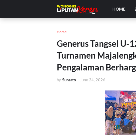
HOME
Home
Generus Tangsel U-12
Turnamen Majalengk
Pengalaman Berhar
by
Sunarto
-
June 24, 2026