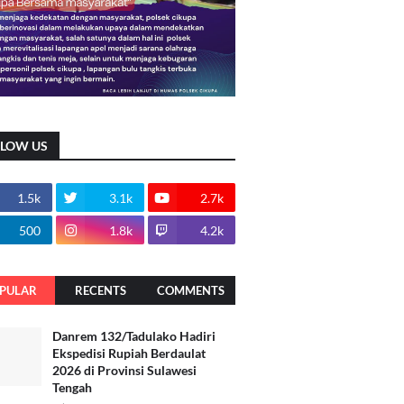
LLOW US
1.5k
3.1k
2.7k
500
1.8k
4.2k
PULAR
RECENTS
COMMENTS
Danrem 132/Tadulako Hadiri
Ekspedisi Rupiah Berdaulat
2026 di Provinsi Sulawesi
Tengah