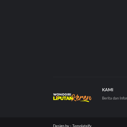
KAMI
Berita dan Info
Design by -
Templateify