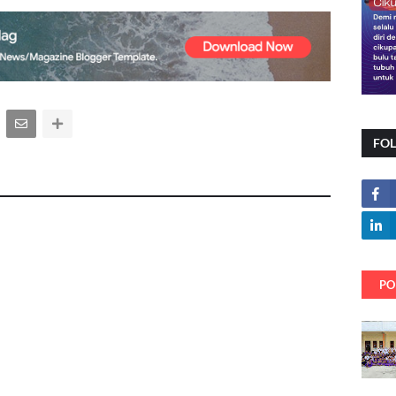
FO
PO