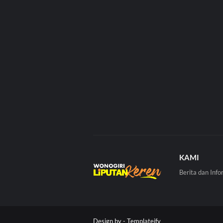
KAMI
Berita dan Info
Design by -
Templateify