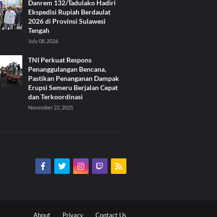
Danrem 132/Tadulako Hadiri
Ekspedisi Rupiah Berdaulat
2026 di Provinsi Sulawesi
Tengah
July 08, 2026
TNI Perkuat Respons
Penanggulangan Bencana,
Pastikan Penanganan Dampak
Erupsi Semeru Berjalan Cepat
dan Terkoordinasi
November 22, 2025
About
Privacy
Contact Us