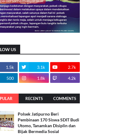
LLOW US
1.5k
3.1k
2.7k
500
1.8k
4.2k
PULAR
RECENTS
COMMENTS
Polsek Jatipurno Beri
Pembinaan 170 Siswa SDIT Budi
Utomo, Tanamkan Disiplin dan
Bijak Bermedia Sosial