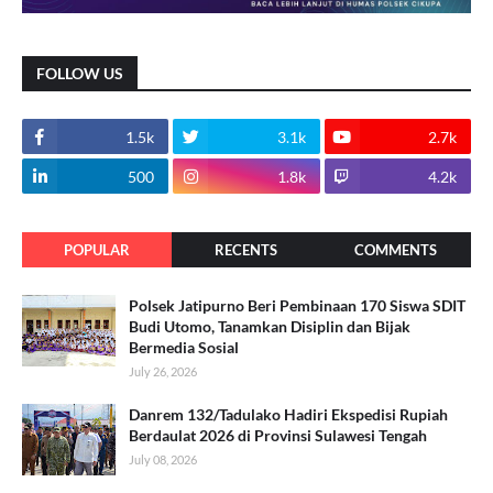
FOLLOW US
1.5k
3.1k
2.7k
500
1.8k
4.2k
POPULAR
RECENTS
COMMENTS
Polsek Jatipurno Beri Pembinaan 170 Siswa SDIT
Budi Utomo, Tanamkan Disiplin dan Bijak
Bermedia Sosial
July 26, 2026
Danrem 132/Tadulako Hadiri Ekspedisi Rupiah
Berdaulat 2026 di Provinsi Sulawesi Tengah
July 08, 2026