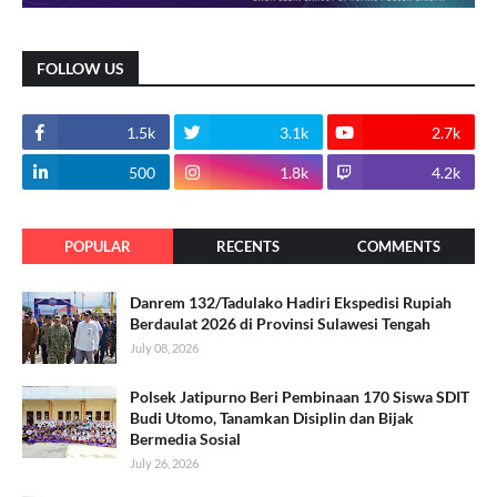
FOLLOW US
1.5k
3.1k
2.7k
500
1.8k
4.2k
POPULAR
RECENTS
COMMENTS
Danrem 132/Tadulako Hadiri Ekspedisi Rupiah
Berdaulat 2026 di Provinsi Sulawesi Tengah
July 08, 2026
Polsek Jatipurno Beri Pembinaan 170 Siswa SDIT
Budi Utomo, Tanamkan Disiplin dan Bijak
Bermedia Sosial
July 26, 2026