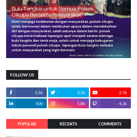
FOLLOW US
1.5k
3.1k
2.7k
500
1.8k
4.2k
POPULAR
RECENTS
COMMENTS