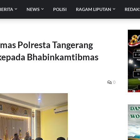
BERITA
NEWS
POLISI
RAGAM LIPUTAN
REDAK
nmas Polresta Tangerang
kepada Bhabinkamtibmas
0