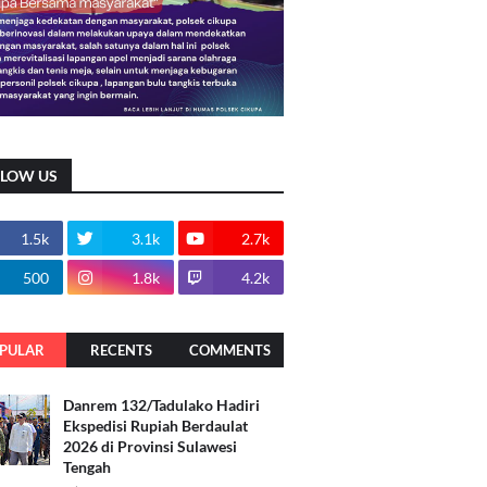
LLOW US
1.5k
3.1k
2.7k
500
1.8k
4.2k
PULAR
RECENTS
COMMENTS
Danrem 132/Tadulako Hadiri
Ekspedisi Rupiah Berdaulat
2026 di Provinsi Sulawesi
Tengah