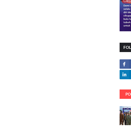
FO
PO