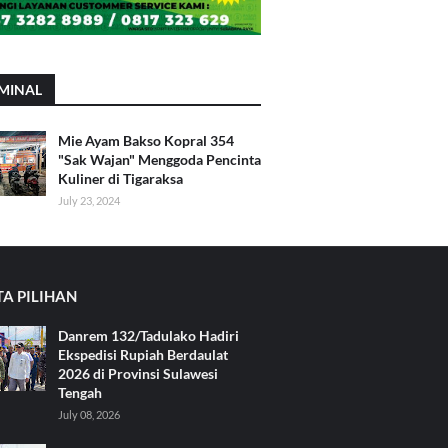
MINAL
Mie Ayam Bakso Kopral 354
"Sak Wajan" Menggoda Pencinta
Kuliner di Tigaraksa
July 23, 2024
TA PILIHAN
Danrem 132/Tadulako Hadiri
Ekspedisi Rupiah Berdaulat
2026 di Provinsi Sulawesi
Tengah
July 08, 2026