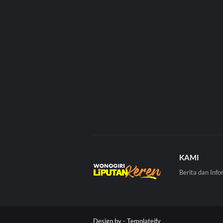
KAMI
Berita dan Info
Design by -
Templateify