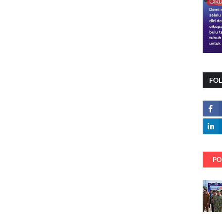
FO
PO