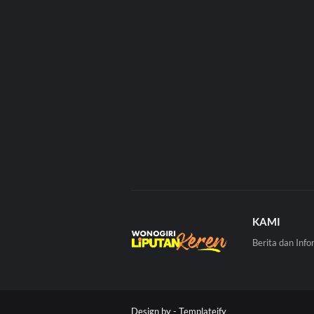
KAMI
Berita dan Info
Design by -
Templateify