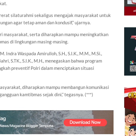
kat.
ererat silaturahmi sekaligus mengajak masyarakat untuk
gan agar tetap aman dan kondusif,” ujarnya.
dari masyarakat, serta diharapkan mampu meningkatkan
mas di lingkungan masing-masing.
 Indra Waspada Amirulloh, S.H., S.I.K., M.M., M.Si.,
hri, S.TK., S.I.K., M.H., menegaskan bahwa program
ngkah preventif Polri dalam menciptakan situasi
 masyarakat, diharapkan mampu membangun komunikasi
angguan kamtibmas sejak dini,” tegasnya. (***)