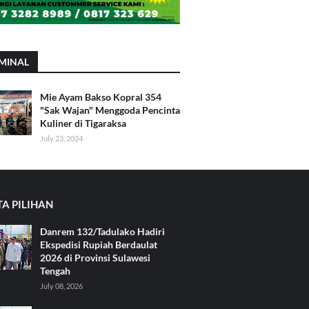
MINAL
Mie Ayam Bakso Kopral 354
"Sak Wajan" Menggoda Pencinta
Kuliner di Tigaraksa
July 23, 2024
TA PILIHAN
Danrem 132/Tadulako Hadiri
Ekspedisi Rupiah Berdaulat
2026 di Provinsi Sulawesi
Tengah
July 08, 2026