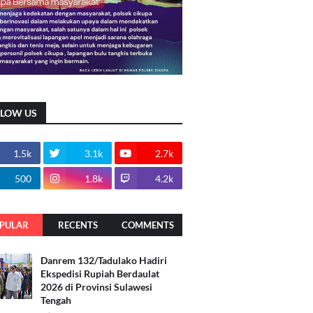
LLOW US
1.5k
3.1k
2.7k
500
1.8k
4.2k
PULAR
RECENTS
COMMENTS
Danrem 132/Tadulako Hadiri
Ekspedisi Rupiah Berdaulat
2026 di Provinsi Sulawesi
Tengah