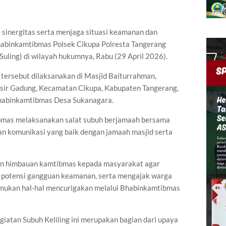
sinergitas serta menjaga situasi keamanan dan
habinkamtibmas Polsek Cikupa Polresta Tangerang
Suling) di wilayah hukumnya, Rabu (29 April 2026).
 tersebut dilaksanakan di Masjid Baiturrahman,
ir Gadung, Kecamatan Cikupa, Kabupaten Tangerang,
Bhabinkamtibmas Desa Sukanagara.
bmas melaksanakan salat subuh berjamaah bersama
dan komunikasi yang baik dengan jamaah masjid serta
kan himbauan kamtibmas kepada masyarakat agar
 potensi gangguan keamanan, serta mengajak warga
mukan hal-hal mencurigakan melalui Bhabinkamtibmas
atan Subuh Keliling ini merupakan bagian dari upaya