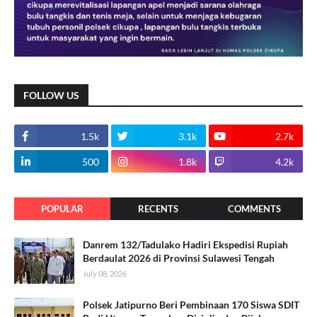
FOLLOW US
1.5k
3.1k
2.7k
500
1.8k
4.2k
POPULAR
RECENTS
COMMENTS
Danrem 132/Tadulako Hadiri Ekspedisi Rupiah
Berdaulat 2026 di Provinsi Sulawesi Tengah
July 08, 2026
Polsek Jatipurno Beri Pembinaan 170 Siswa SDIT