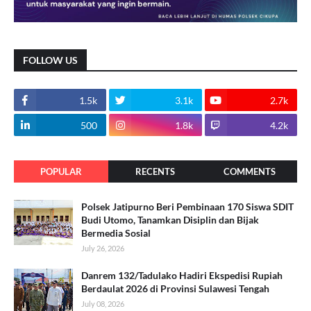
FOLLOW US
1.5k
3.1k
2.7k
500
1.8k
4.2k
POPULAR
RECENTS
COMMENTS
Polsek Jatipurno Beri Pembinaan 170 Siswa SDIT
Budi Utomo, Tanamkan Disiplin dan Bijak
Bermedia Sosial
July 26, 2026
Danrem 132/Tadulako Hadiri Ekspedisi Rupiah
Berdaulat 2026 di Provinsi Sulawesi Tengah
July 08, 2026