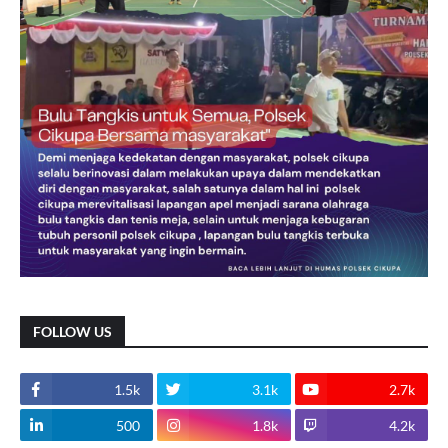
FOLLOW US
1.5k
3.1k
2.7k
500
1.8k
4.2k