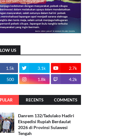
LLOW US
1.5k
3.1k
2.7k
500
1.8k
4.2k
PULAR
RECENTS
COMMENTS
Danrem 132/Tadulako Hadiri
Ekspedisi Rupiah Berdaulat
2026 di Provinsi Sulawesi
Tengah