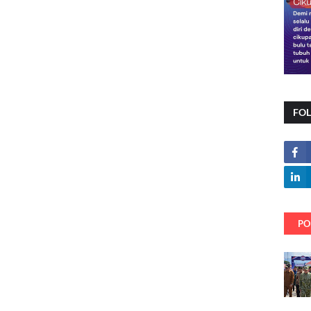
FO
PO