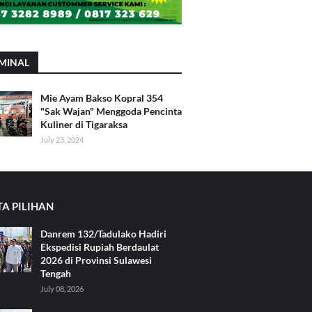
MINAL
Mie Ayam Bakso Kopral 354
"Sak Wajan" Menggoda Pencinta
Kuliner di Tigaraksa
July 23, 2024
TA PILIHAN
Danrem 132/Tadulako Hadiri
Ekspedisi Rupiah Berdaulat
2026 di Provinsi Sulawesi
Tengah
July 08, 2026