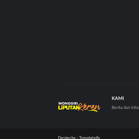
KAMI
Berita dan Info
Design by -
Templateify