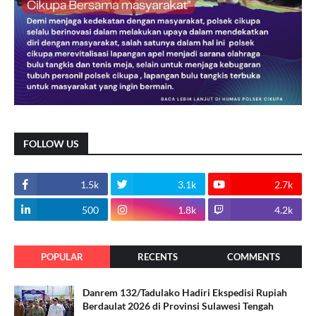
FOLLOW US
1.5k
3.1k
2.7k
500
1.8k
4.2k
POPULAR
RECENTS
COMMENTS
Danrem 132/Tadulako Hadiri Ekspedisi Rupiah
Berdaulat 2026 di Provinsi Sulawesi Tengah