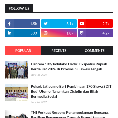
FOLLOW US
1.5k
3.1k
2.7k
500
1.8k
4.2k
POPULAR
RECENTS
COMMENTS
Danrem 132/Tadulako Hadiri Ekspedisi Rupiah
Berdaulat 2026 di Provinsi Sulawesi Tengah
July 08, 2026
Polsek Jatipurno Beri Pembinaan 170 Siswa SDIT
Budi Utomo, Tanamkan Disiplin dan Bijak
Bermedia Sosial
July 26, 2026
TNI Perkuat Respons Penanggulangan Bencana,
Pastikan Penanganan Dampak Erupsi Semeru