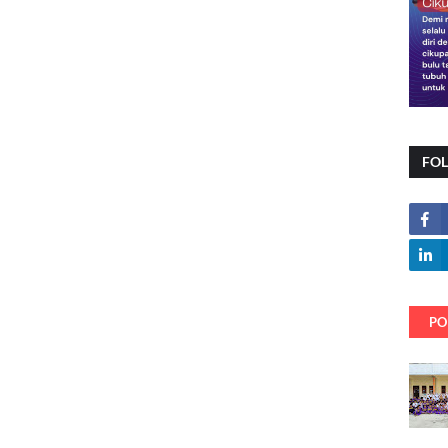
FO
PO