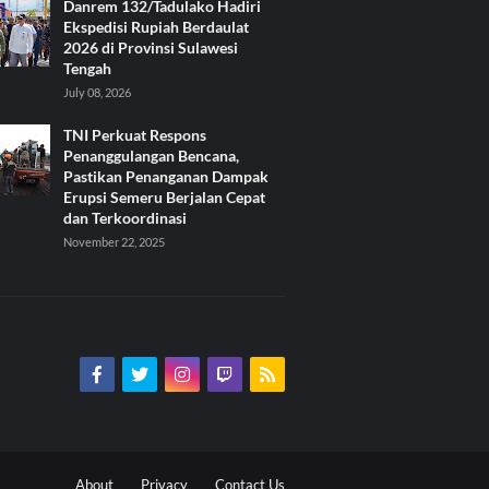
Danrem 132/Tadulako Hadiri
Ekspedisi Rupiah Berdaulat
2026 di Provinsi Sulawesi
Tengah
July 08, 2026
TNI Perkuat Respons
Penanggulangan Bencana,
Pastikan Penanganan Dampak
Erupsi Semeru Berjalan Cepat
dan Terkoordinasi
November 22, 2025
About
Privacy
Contact Us