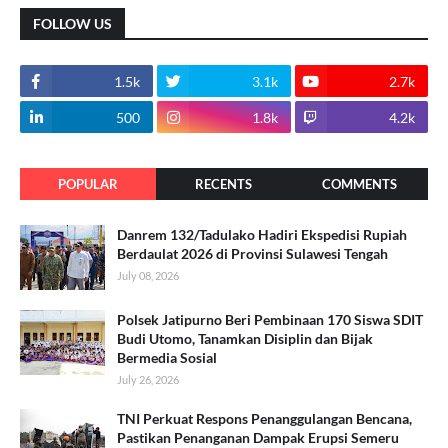
FOLLOW US
1.5k
3.1k
2.7k
500
1.8k
4.2k
POPULAR
RECENTS
COMMENTS
Danrem 132/Tadulako Hadiri Ekspedisi Rupiah
Berdaulat 2026 di Provinsi Sulawesi Tengah
July 08, 2026
Polsek Jatipurno Beri Pembinaan 170 Siswa SDIT
Budi Utomo, Tanamkan Disiplin dan Bijak
Bermedia Sosial
July 26, 2026
TNI Perkuat Respons Penanggulangan Bencana,
Pastikan Penanganan Dampak Erupsi Semeru