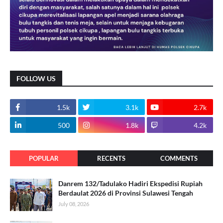
FOLLOW US
1.5k
3.1k
2.7k
500
1.8k
4.2k
POPULAR
RECENTS
COMMENTS
Danrem 132/Tadulako Hadiri Ekspedisi Rupiah
Berdaulat 2026 di Provinsi Sulawesi Tengah
July 08, 2026