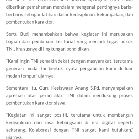
diberikan pemahaman mendalam mengenai pentingnya baris-
berbaris sebagai latihan dasar kedisiplinan, kekompakan, dan
pembentukan karakter.
Sertu Budi menambahkan bahwa kegiatan ini merupakan
bagian dari pembinaan teritorial yang menjadi tugas pokok
TNI, khususnya di lingkungan pendidikan.
“Kami ingin TNI semakin dekat dengan masyarakat, terutama
generasi muda. Ini bentuk nyata pengabdian kami di luar
medan tempur,” ujarnya.
Sementara itu, Guru Kesiswaan Anang S.Pd. menyampaikan
apresiasi atas peran aktif TNI dalam mendukung proses
pembentukan karakter siswa.
“Kegiatan ini sangat positif, terutama untuk membangun
kedisiplinan dan rasa kebangsaan di era digital seperti
sekarang. Kolaborasi dengan TNI sangat kami butuhkan,”
ujarnya.