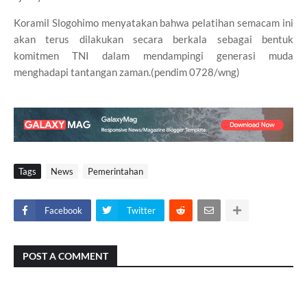
Koramil Slogohimo menyatakan bahwa pelatihan semacam ini
akan terus dilakukan secara berkala sebagai bentuk
komitmen TNI dalam mendampingi generasi muda
menghadapi tantangan zaman.(pendim 0728/wng)
Tags
News
Pemerintahan
Facebook
Twitter
POST A COMMENT