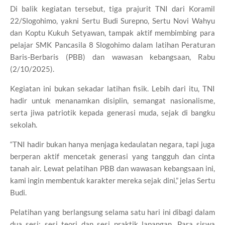
Di balik kegiatan tersebut, tiga prajurit TNI dari Koramil
22/Slogohimo, yakni Sertu Budi Surepno, Sertu Novi Wahyu
dan Koptu Kukuh Setyawan, tampak aktif membimbing para
pelajar SMK Pancasila 8 Slogohimo dalam latihan Peraturan
Baris-Berbaris (PBB) dan wawasan kebangsaan, Rabu
(2/10/2025).
Kegiatan ini bukan sekadar latihan fisik. Lebih dari itu, TNI
hadir untuk menanamkan disiplin, semangat nasionalisme,
serta jiwa patriotik kepada generasi muda, sejak di bangku
sekolah.
“TNI hadir bukan hanya menjaga kedaulatan negara, tapi juga
berperan aktif mencetak generasi yang tangguh dan cinta
tanah air. Lewat pelatihan PBB dan wawasan kebangsaan ini,
kami ingin membentuk karakter mereka sejak dini,” jelas Sertu
Budi.
Pelatihan yang berlangsung selama satu hari ini dibagi dalam
dua sesi: sesi teori dan sesi praktik lapangan. Para siswa