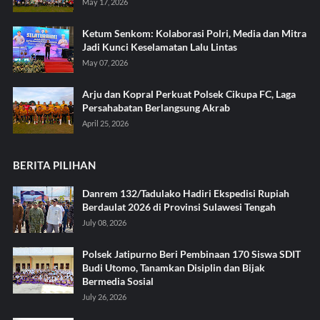
May 17, 2026
Ketum Senkom: Kolaborasi Polri, Media dan Mitra
Jadi Kunci Keselamatan Lalu Lintas
May 07, 2026
Arju dan Kopral Perkuat Polsek Cikupa FC, Laga
Persahabatan Berlangsung Akrab
April 25, 2026
BERITA PILIHAN
Danrem 132/Tadulako Hadiri Ekspedisi Rupiah
Berdaulat 2026 di Provinsi Sulawesi Tengah
July 08, 2026
Polsek Jatipurno Beri Pembinaan 170 Siswa SDIT
Budi Utomo, Tanamkan Disiplin dan Bijak
Bermedia Sosial
July 26, 2026