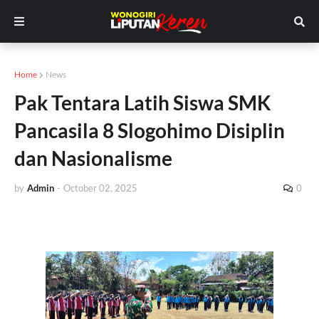
Home
News
Pak Tentara Latih Siswa SMK
Pancasila 8 Slogohimo Disiplin
dan Nasionalisme
by
Admin
-
October 02, 2025
0