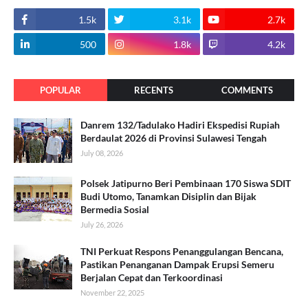
1.5k
3.1k
2.7k
500
1.8k
4.2k
POPULAR
RECENTS
COMMENTS
Danrem 132/Tadulako Hadiri Ekspedisi Rupiah
Berdaulat 2026 di Provinsi Sulawesi Tengah
July 08, 2026
Polsek Jatipurno Beri Pembinaan 170 Siswa SDIT
Budi Utomo, Tanamkan Disiplin dan Bijak
Bermedia Sosial
July 26, 2026
TNI Perkuat Respons Penanggulangan Bencana,
Pastikan Penanganan Dampak Erupsi Semeru
Berjalan Cepat dan Terkoordinasi
November 22, 2025