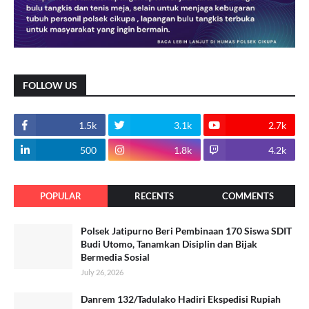
FOLLOW US
1.5k
3.1k
2.7k
500
1.8k
4.2k
POPULAR
RECENTS
COMMENTS
Polsek Jatipurno Beri Pembinaan 170 Siswa SDIT
Budi Utomo, Tanamkan Disiplin dan Bijak
Bermedia Sosial
July 26, 2026
Danrem 132/Tadulako Hadiri Ekspedisi Rupiah