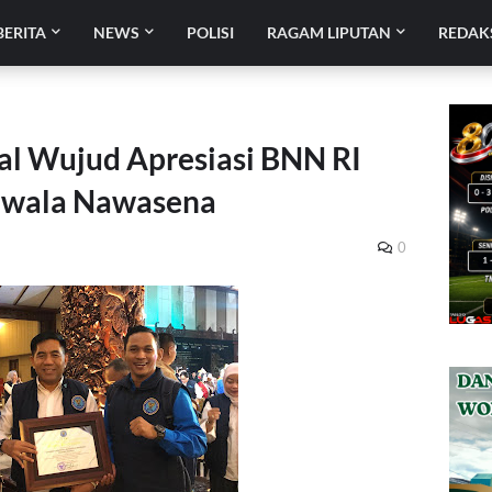
BERITA
NEWS
POLISI
RAGAM LIPUTAN
REDAK
l Wujud Apresiasi BNN RI
awala Nawasena
0