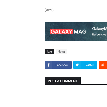
(Ardi)
Tags
News
Facebook
Twitter
POST A COMMENT