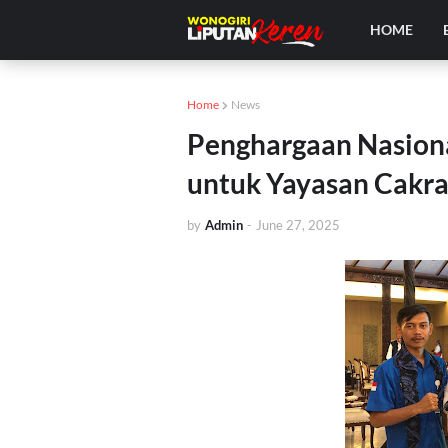
HOME
Home
News
Penghargaan Nasiona
untuk Yayasan Cakr
by
Admin
-
June 27, 2025