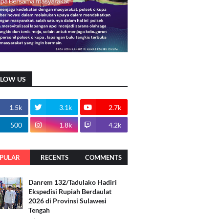
LLOW US
1.5k
3.1k
2.7k
500
1.8k
4.2k
PULAR
RECENTS
COMMENTS
Danrem 132/Tadulako Hadiri
Ekspedisi Rupiah Berdaulat
2026 di Provinsi Sulawesi
Tengah