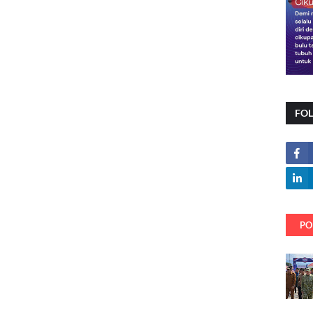
FO
PO