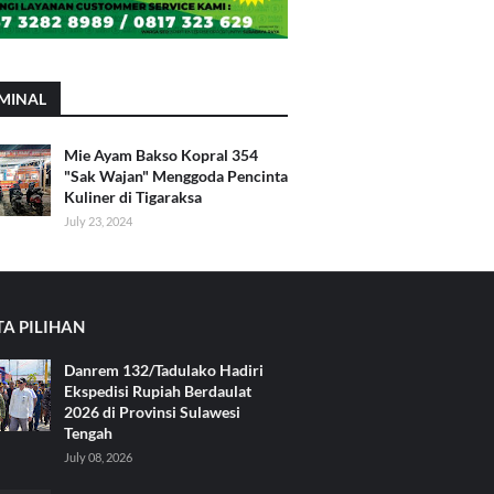
MINAL
Mie Ayam Bakso Kopral 354
"Sak Wajan" Menggoda Pencinta
Kuliner di Tigaraksa
July 23, 2024
TA PILIHAN
Danrem 132/Tadulako Hadiri
Ekspedisi Rupiah Berdaulat
2026 di Provinsi Sulawesi
Tengah
July 08, 2026