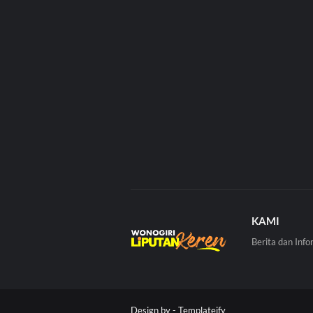
KAMI
Berita dan Info
Design by -
Templateify