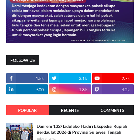
FOLLOW US
1.5k
3.1k
2.7k
500
1.8k
4.2k
POPULAR
RECENTS
COMMENTS
Danrem 132/Tadulako Hadiri Ekspedisi Rupiah
Berdaulat 2026 di Provinsi Sulawesi Tengah
July 08, 2026