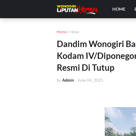
HOME
Home
News
Dandim Wonogiri Ba
Kodam IV/Diponegor
Resmi Di Tutup
by
Admin
-
June 04, 2025