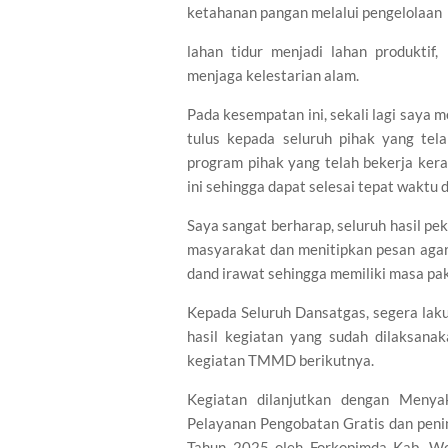
ketahanan pangan melalui pengelolaan
lahan tidur menjadi lahan produkti
menjaga kelestarian alam.
Pada kesempatan ini, sekali lagi saya
tulus kepada seluruh pihak yang te
program pihak yang telah bekerja k
ini sehingga dapat selesai tepat waktu 
Saya sangat berharap, seluruh hasil pe
masyarakat dan menitipkan pesan agar 
dand irawat sehingga memiliki masa pak
Kepada Seluruh Dansatgas, segera laku
hasil kegiatan yang sudah dilaksan
kegiatan TMMD berikutnya.
Kegiatan dilanjutkan dengan Menyak
Pelayanan Pengobatan Gratis dan pen
Tahun 2025 oleh Forkopimda Kab. Won