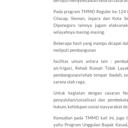
berhasil menyelesaikan seluruh sasaran 
Pada program TMMD Reguler ke-124 tah
Cilacap, Sleman, Jepara dan Kota S
Diponegoro lainnya jugam elaksan
wilayahnya masing-masing.
Beberapa hasil yang mampu dicapai da
meliputi pembangunan
fasilitas umum antara lain : pembuk
air/irigasi, Rehab Rumah Tidak Laya
pembangunan/rehab tempat ibadah, sek
sarana olah raga.
Untuk kegiatan dengan sasaran Non
penyuluhan/sosialisasi dan pembekal
hukum, kehidupan sosial masyarakat den
Kemudian pada TMMD kali ini, juga t
yaitu Program Unggulan Bapak Kasad, 