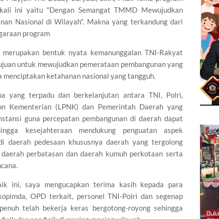
ali ini yaitu "Dengan Semangat TMMD Mewujudkan
an Nasional di Wilayah". Makna yang terkandung dari
ggaraan program
 merupakan bentuk nyata kemanunggalan TNI-Rakyat
tujuan untuk mewujudkan pemerataan pembangunan yang
ka menciptakan ketahanan nasional yang tangguh.
yang terpadu dan berkelanjutan antara TNI, Polri,
on Kementerian (LPNK) dan Pemerintah Daerah yang
stansi guna percepatan pembangunan di daerah dapat
ingga kesejahteraan mendukung penguatan aspek
 di daerah pedesaan khususnya daerah yang tergolong
cil, daerah perbatasan dan daerah kumuh perkotaan serta
ncana.
ik ini, saya mengucapkan terima kasih kepada para
kopimda, OPD terkait, personel TNI-Polri dan segenap
penuh telah bekerja keras bergotong-royong sehingga