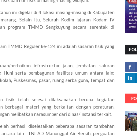
fisik dan non fisik di masing-masing wilayah.
un ini digelar di 4 lokasi masing-masing di Kabupaten
emarang. Selain itu, Seluruh Kodim jajaran Kodam IV
akan program TMMD Sengkuyung secara serentak di
lam TMMD Reguler ke-124 ini adalah sasaran fisik yang
FO
aan/perbaikan infrastruktur jalan, jembatan, saluran
k Huni serta pembagunan fasilitas umum antara lain:
olah, Puskesmas, pasar, ruang serba guna, tempat dan
PO
 fisik telah selesai dilaksanakan berupa kegiatan
an berbagai materi yang berkaitan dengan peraturan,
gan melibatkan narasumber dari dinas/instansi terkait.
elah berhasil diselesaikan beberapa sasaran tambahan
antara lain : TNI AD Manunggal Air Bersih, penguatan