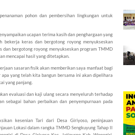
f, penanaman pohon dan pembersihan lingkungan untuk
 menyampaikan ucapan terima kasih dan penghargaan yang
lah bekerja keras dan bergotong royong menyukseskan
eras dan bergotong royong menyukseskan program TMMD
dan mencapai hasil yang ditetapkan.
kerjaan sasaran fisik akan memberikan saya manfaat bagi
apa yang telah kita bangun bersama ini akan dipelihara
ai yang panjang.
kan evaluasi dan kaji ulang secara menyeluruh terhadap
akan sebagai bahan perbaikan dan penyempurnaan pada
sikan kesenian Tari dari Desa Giriyoso, peninjauan
injauan Lokasi dalam rangka TMMD Sengkuyung Tahap II
ogiri di Desa Giriyoso Kec. Jatipurno Kab. Wonogiri.