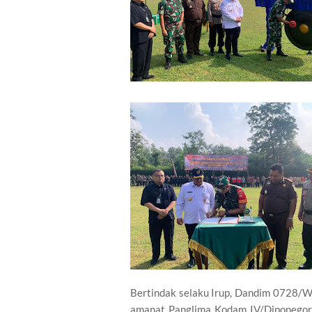
Bertindak selaku Irup, Dandim 0728/Won
amanat Panglima Kodam IV/Diponegoro 