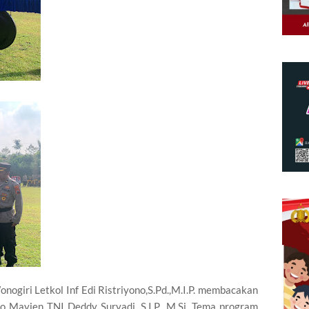
ogiri Letkol Inf Edi Ristriyono,S.Pd.,M.I.P. membacakan
Mayjen TNI Deddy Suryadi, S.I.P., M.Si. Tema program