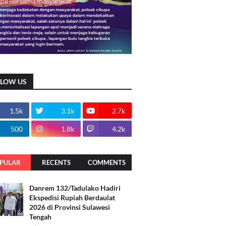
LLOW US
1.5k
3.1k
2.7k
500
1.8k
4.2k
PULAR
RECENTS
COMMENTS
Danrem 132/Tadulako Hadiri
Ekspedisi Rupiah Berdaulat
2026 di Provinsi Sulawesi
Tengah