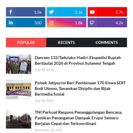
1.5k
3.1k
2.7k
500
1.8k
4.2k
POPULAR
RECENTS
COMMENTS
Danrem 132/Tadulako Hadiri Ekspedisi Rupiah
Berdaulat 2026 di Provinsi Sulawesi Tengah
July 08, 2026
Polsek Jatipurno Beri Pembinaan 170 Siswa SDIT
Budi Utomo, Tanamkan Disiplin dan Bijak
Bermedia Sosial
July 26, 2026
TNI Perkuat Respons Penanggulangan Bencana,
Pastikan Penanganan Dampak Erupsi Semeru
Berjalan Cepat dan Terkoordinasi
November 22, 2025