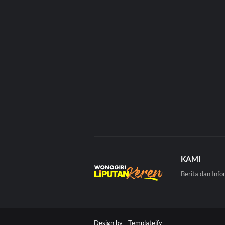
KAMI
Berita dan Info
Design by -
Templateify