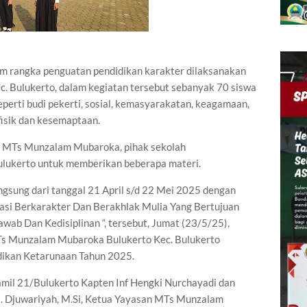
m rangka penguatan pendidikan karakter dilaksanakan
 Bulukerto, dalam kegiatan tersebut sebanyak 70 siswa
eperti budi pekerti, sosial, kemasyarakatan, keagamaan,
 fisik dan kesemaptaan.
n MTs Munzalam Mubaroka, pihak sekolah
lukerto untuk memberikan beberapa materi.
ngsung dari tanggal 21 April s/d 22 Mei 2025 dengan
si Berkarakter Dan Berakhlak Mulia Yang Bertujuan
ab Dan Kedisiplinan “, tersebut, Jumat (23/5/25),
Ts Munzalam Mubaroka Bulukerto Kec. Bulukerto
dikan Ketarunaan Tahun 2025.
mil 21/Bulukerto Kapten Inf Hengki Nurchayadi dan
ra. Djuwariyah, M.Si, Ketua Yayasan MTs Munzalam