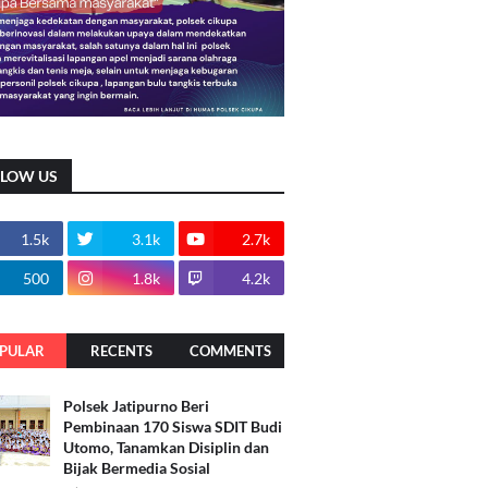
LLOW US
1.5k
3.1k
2.7k
500
1.8k
4.2k
PULAR
RECENTS
COMMENTS
Polsek Jatipurno Beri
Pembinaan 170 Siswa SDIT Budi
Utomo, Tanamkan Disiplin dan
Bijak Bermedia Sosial