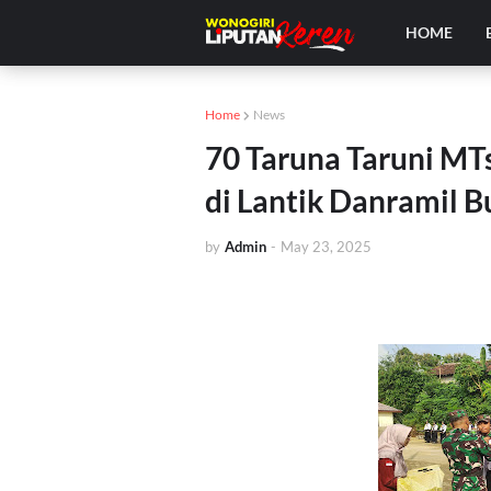
HOME
Home
News
70 Taruna Taruni M
di Lantik Danramil B
by
Admin
-
May 23, 2025