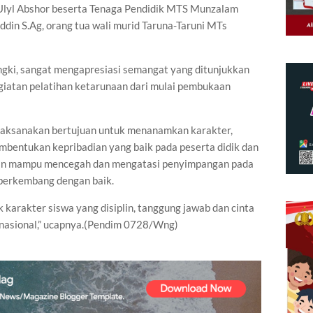
Ulyl Abshor beserta Tenaga Pendidik MTS Munzalam
din S.Ag, orang tua wali murid Taruna-Taruni MTs
ngki, sangat mengapresiasi semangat yang ditunjukkan
egiatan pelatihan ketarunaan dari mulai pembukaan
laksanakan bertujuan untuk menanamkan karakter,
mbentukan kepribadian yang baik pada peserta didik dan
tan mampu mencegah dan mengatasi penyimpangan pada
 berkembang dengan baik.
arakter siswa yang disiplin, tanggung jawab dan cinta
 nasional,” ucapnya.(Pendim 0728/Wng)