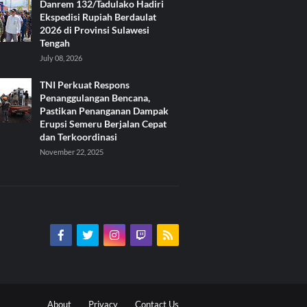
Danrem 132/Tadulako Hadiri
Ekspedisi Rupiah Berdaulat
2026 di Provinsi Sulawesi
Tengah
July 08, 2026
TNI Perkuat Respons
Penanggulangan Bencana,
Pastikan Penanganan Dampak
Erupsi Semeru Berjalan Cepat
dan Terkoordinasi
November 22, 2025
About
Privacy
Contact Us