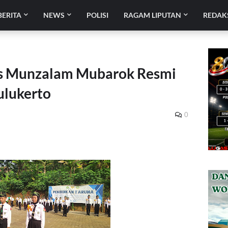
BERITA
NEWS
POLISI
RAGAM LIPUTAN
REDAK
Ts Munzalam Mubarok Resmi
ulukerto
0