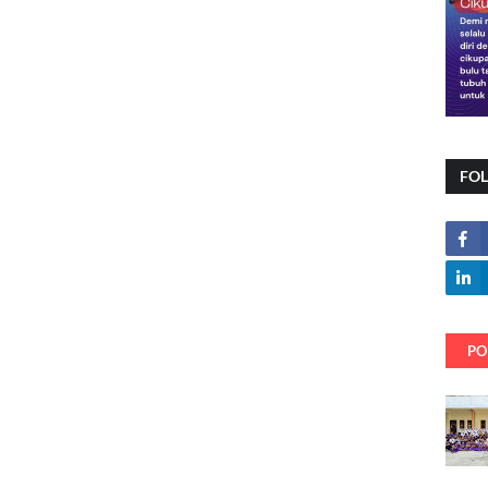
FO
PO