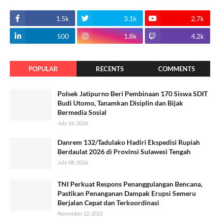
1.5k
3.1k
2.7k
500
1.8k
4.2k
POPULAR
RECENTS
COMMENTS
Polsek Jatipurno Beri Pembinaan 170 Siswa SDIT
Budi Utomo, Tanamkan Disiplin dan Bijak
Bermedia Sosial
July 26, 2026
Danrem 132/Tadulako Hadiri Ekspedisi Rupiah
Berdaulat 2026 di Provinsi Sulawesi Tengah
July 08, 2026
TNI Perkuat Respons Penanggulangan Bencana,
Pastikan Penanganan Dampak Erupsi Semeru
Berjalan Cepat dan Terkoordinasi
November 22, 2025