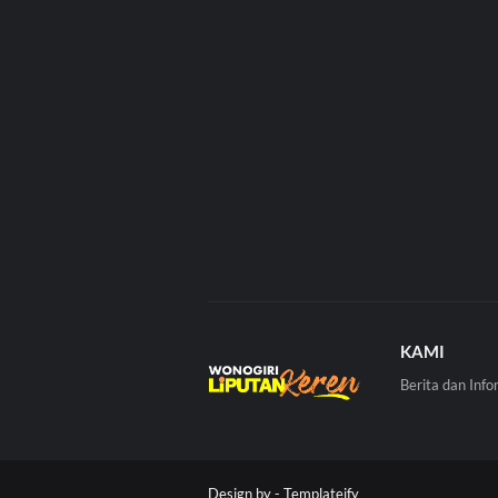
KAMI
Berita dan Info
Design by -
Templateify