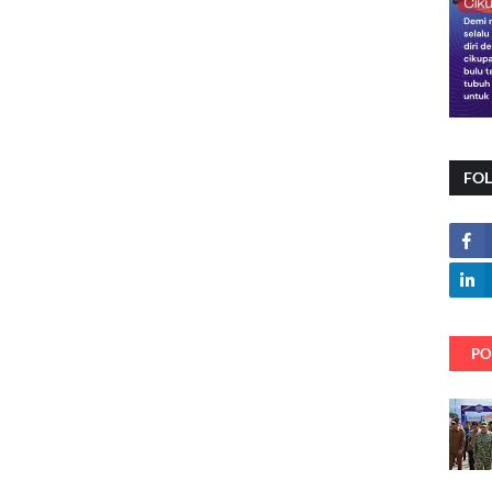
FO
PO