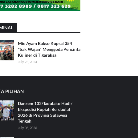
MINAL
Mie Ayam Bakso Kopral 354
"Sak Wajan" Menggoda Pencinta
Kuliner di Tigaraksa
July 23, 2024
TA PILIHAN
Danrem 132/Tadulako Hadiri
Ekspedisi Rupiah Berdaulat
2026 di Provinsi Sulawesi
Tengah
July 08, 2026