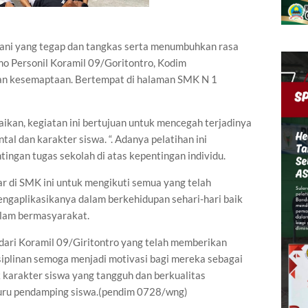
ani yang tegap dan tangkas serta menumbuhkan rasa
mo Personil Koramil 09/Goritontro, Kodim
an kesemaptaan. Bertempat di halaman SMK N 1
ikan, kegiatan ini bertujuan untuk mencegah terjadinya
l dan karakter siswa. “. Adanya pelatihan ini
ngan tugas sekolah di atas kepentingan individu.
r di SMK ini untuk mengikuti semua yang telah
engaplikasikanya dalam berkehidupan sehari-hari baik
alam bermasyarakat.
dari Koramil 09/Giritontro yang telah memberikan
plinan semoga menjadi motivasi bagi mereka sebagai
karakter siswa yang tangguh dan berkualitas
uru pendamping siswa.(pendim 0728/wng)