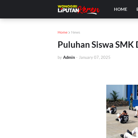
HOME
Home
News
Puluhan Siswa SMK D
by
Admin
-
January 07, 2025