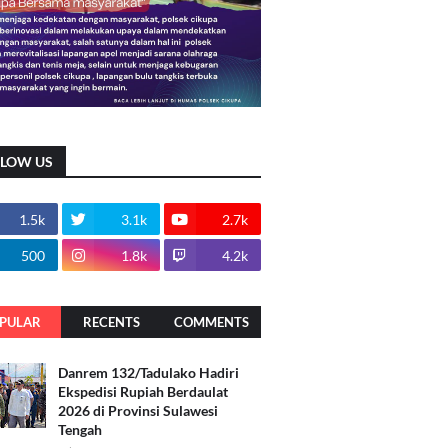
LLOW US
1.5k
3.1k
2.7k
500
1.8k
4.2k
PULAR
RECENTS
COMMENTS
Danrem 132/Tadulako Hadiri
Ekspedisi Rupiah Berdaulat
2026 di Provinsi Sulawesi
Tengah