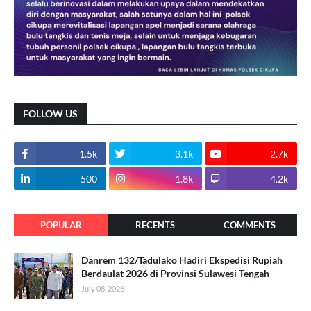
FOLLOW US
1.5k
3.1k
2.7k
500
1.8k
4.2k
POPULAR
RECENTS
COMMENTS
Danrem 132/Tadulako Hadiri Ekspedisi Rupiah
Berdaulat 2026 di Provinsi Sulawesi Tengah
July 08, 2026