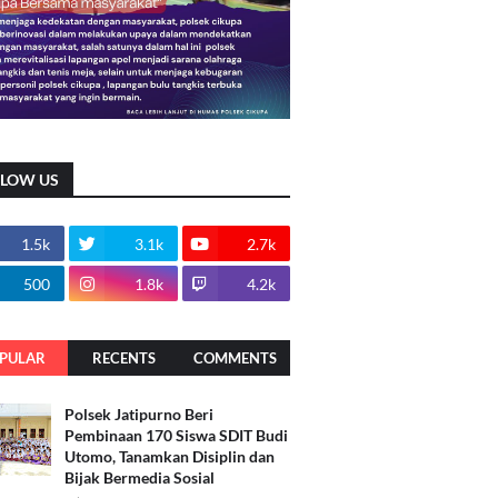
LLOW US
1.5k
3.1k
2.7k
500
1.8k
4.2k
PULAR
RECENTS
COMMENTS
Polsek Jatipurno Beri
Pembinaan 170 Siswa SDIT Budi
Utomo, Tanamkan Disiplin dan
Bijak Bermedia Sosial