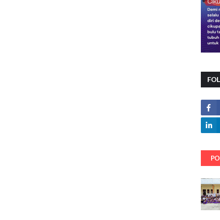
FO
PO