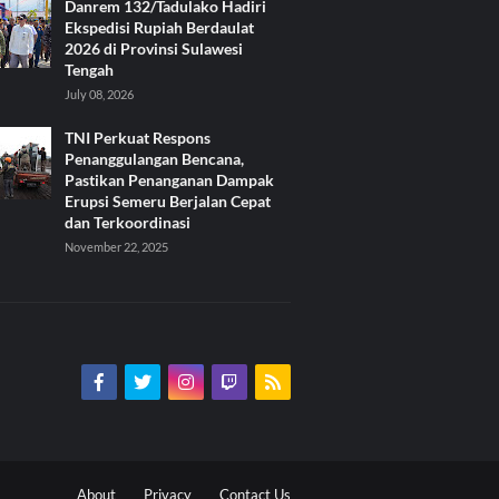
Danrem 132/Tadulako Hadiri
Ekspedisi Rupiah Berdaulat
2026 di Provinsi Sulawesi
Tengah
July 08, 2026
TNI Perkuat Respons
Penanggulangan Bencana,
Pastikan Penanganan Dampak
Erupsi Semeru Berjalan Cepat
dan Terkoordinasi
November 22, 2025
About
Privacy
Contact Us