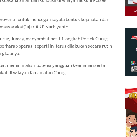
n suasana aman dan kondusif di wilayah hukum Polsek
reventif untuk mencegah segala bentuk kejahatan dan
asyarakat,” ujar AKP Nurbiyanto.
rug, Jumay, menyambut positif langkah Polsek Curug
rharap operasi seperti ini terus dilakukan secara rutin
ungkapnya.
dapat meminimalisir potensi gangguan keamanan serta
kat di wilayah Kecamatan Curug.