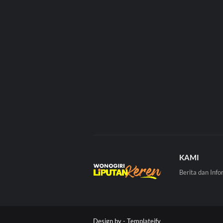
KAMI
Berita dan Info
Design by -
Templateify