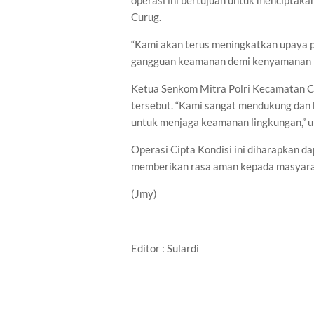
operasi ini bertujuan untuk menciptaka
Curug.
“Kami akan terus meningkatkan upaya p
gangguan keamanan demi kenyamanan m
Ketua Senkom Mitra Polri Kecamatan Cu
tersebut. “Kami sangat mendukung dan be
untuk menjaga keamanan lingkungan,” 
Operasi Cipta Kondisi ini diharapkan 
memberikan rasa aman kepada masyara
(Jmy)
Editor : Sulardi