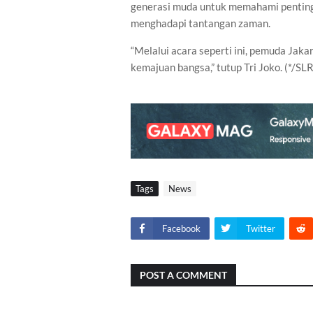
generasi muda untuk memahami pentingn
menghadapi tantangan zaman.
“Melalui acara seperti ini, pemuda Jak
kemajuan bangsa,” tutup Tri Joko. (*/SLR
Tags
News
Facebook
Twitter
POST A COMMENT