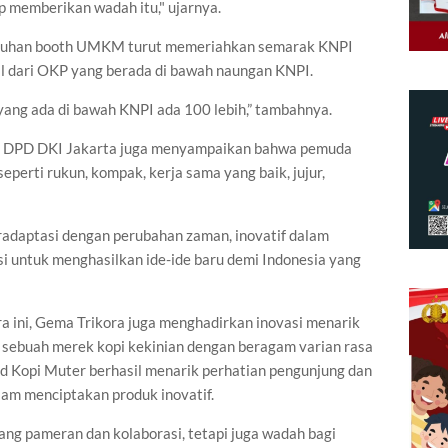
p memberikan wadah itu," ujarnya.
puluhan booth UMKM turut memeriahkan semarak KNPI
al dari OKP yang berada di bawah naungan KNPI.
P yang ada di bawah KNPI ada 100 lebih,” tambahnya.
kora DPD DKI Jakarta juga menyampaikan bahwa pemuda
eperti rukun, kompak, kerja sama yang baik, jujur,
beradaptasi dengan perubahan zaman, inovatif dalam
 untuk menghasilkan ide-ide baru demi Indonesia yang
a ini, Gema Trikora juga menghadirkan inovasi menarik
" sebuah merek kopi kekinian dengan beragam varian rasa
and Kopi Muter berhasil menarik perhatian pengunjung dan
lam menciptakan produk inovatif.
ng pameran dan kolaborasi, tetapi juga wadah bagi