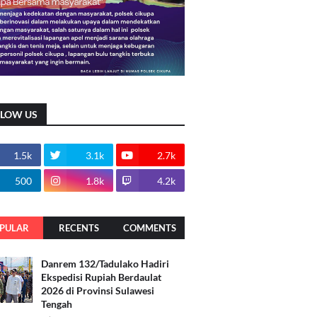
LLOW US
1.5k
3.1k
2.7k
500
1.8k
4.2k
PULAR
RECENTS
COMMENTS
Danrem 132/Tadulako Hadiri
Ekspedisi Rupiah Berdaulat
2026 di Provinsi Sulawesi
Tengah