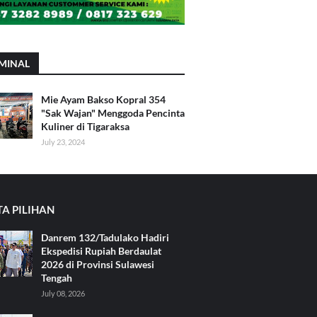
MINAL
Mie Ayam Bakso Kopral 354
"Sak Wajan" Menggoda Pencinta
Kuliner di Tigaraksa
July 23, 2024
TA PILIHAN
Danrem 132/Tadulako Hadiri
Ekspedisi Rupiah Berdaulat
2026 di Provinsi Sulawesi
Tengah
July 08, 2026