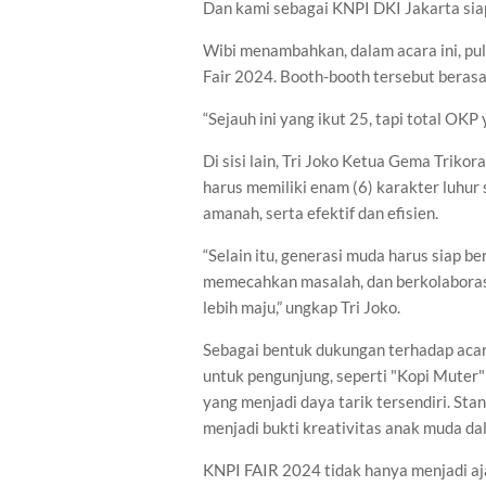
Dan kami sebagai KNPI DKI Jakarta sia
Wibi menambahkan, dalam acara ini, 
Fair 2024. Booth-booth tersebut beras
“Sejauh ini yang ikut 25, tapi total OK
Di sisi lain, Tri Joko Ketua Gema Tri
harus memiliki enam (6) karakter luhur s
amanah, serta efektif dan efisien.
“Selain itu, generasi muda harus siap 
memecahkan masalah, dan berkolaborasi
lebih maju,” ungkap Tri Joko.
Sebagai bentuk dukungan terhadap acar
untuk pengunjung, seperti "Kopi Muter
yang menjadi daya tarik tersendiri. St
menjadi bukti kreativitas anak muda da
KNPI FAIR 2024 tidak hanya menjadi aja