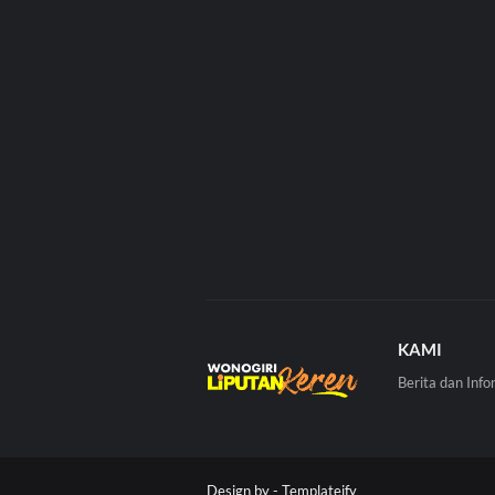
KAMI
Berita dan Info
Design by -
Templateify