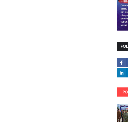
FO
PO