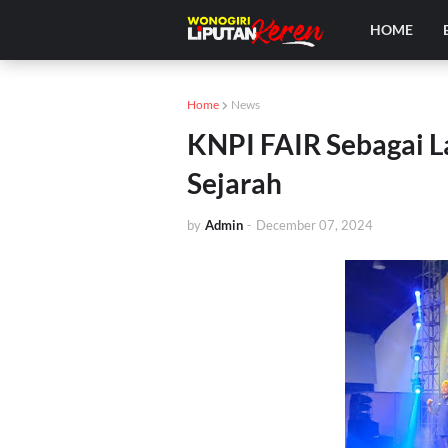
HOME
Home
News
KNPI FAIR Sebagai 
Sejarah
by
Admin
-
December 07, 2024