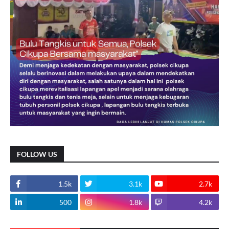
FOLLOW US
1.5k
3.1k
2.7k
500
1.8k
4.2k