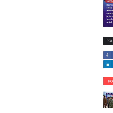
FO
PO