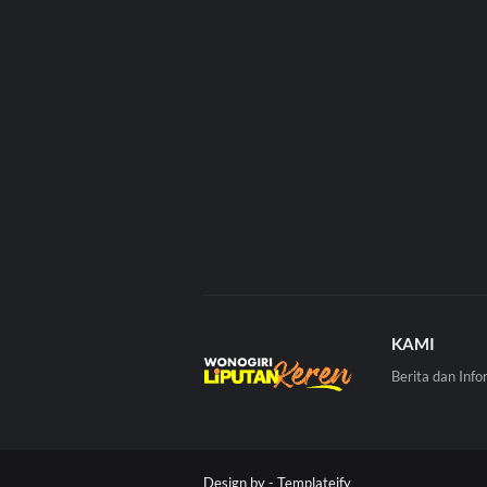
KAMI
Berita dan Info
Design by -
Templateify