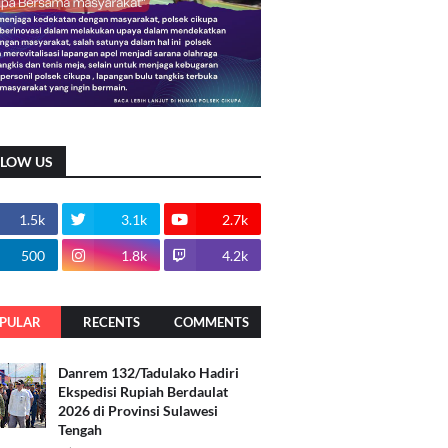
LLOW US
1.5k
3.1k
2.7k
500
1.8k
4.2k
PULAR
RECENTS
COMMENTS
Danrem 132/Tadulako Hadiri
Ekspedisi Rupiah Berdaulat
2026 di Provinsi Sulawesi
Tengah