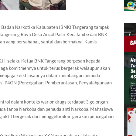
ua Badan Narkotika Kabupaten (BNK) Tangerang tampak
angerang Raya Desa Ancol Pasir Kec. Jambe dan BNK
an yang bersahabat, santai dan bermakna. Kamis
, S.H. selaku Ketua BNK Tangerang berpesan kepada
aga komitmennya untuk terus bergerak walaupun akan
 menjaga keikhlasannya dalam membangun pemuda
sesi P4GN (Pencegahan, Pemberantasan, Penyalahgunaan
ontrol dalam konteks war on drugs terdapat 3 golongan
da tanpa Narkoba dan pemuda anti Narkoba. Mahasiswa
g aktif bergerak dan menggelorakan gerakan pencegahan
Kehadiran Mahasiswa KKN merupakan salah satu