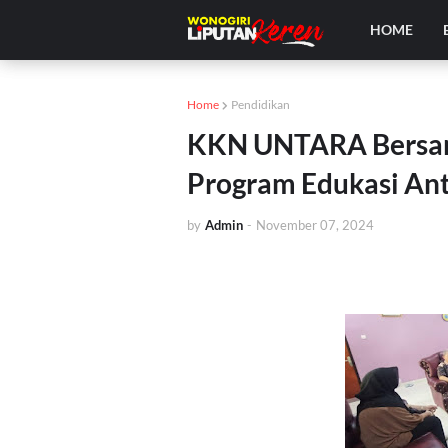
HOME
Home
Pendidikan
KKN UNTARA Bersam
Program Edukasi An
by
Admin
-
November 07, 2024