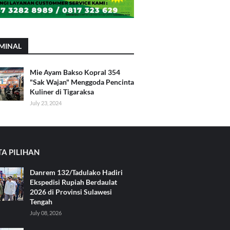
MINAL
Mie Ayam Bakso Kopral 354
"Sak Wajan" Menggoda Pencinta
Kuliner di Tigaraksa
July 23, 2024
TA PILIHAN
Danrem 132/Tadulako Hadiri
Ekspedisi Rupiah Berdaulat
2026 di Provinsi Sulawesi
Tengah
July 08, 2026