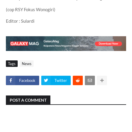
(cop RSY Fokus Wonogiri)
Editor : Sulardi
Tags
News
Facebook
Twitter
POST A COMMENT