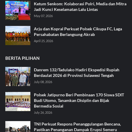
Ketum Senkom: Kolaborasi Polri, Media dan Mitra
Jadi Kunci Keselamatan Lalu Lintas
May 07, 2026
Arju dan Kopral Perkuat Polsek Cikupa FC, Laga
Persahabatan Berlangsung Akrab
April 25, 2026
BERITA PILIHAN
Danrem 132/Tadulako Hadiri Ekspedisi Rupiah
Berdaulat 2026 di Provinsi Sulawesi Tengah
July 08, 2026
Polsek Jatipurno Beri Pembinaan 170 Siswa SDIT
Budi Utomo, Tanamkan Disiplin dan Bijak
Bermedia Sosial
July 26, 2026
TNI Perkuat Respons Penanggulangan Bencana,
Pastikan Penanganan Dampak Erupsi Semeru