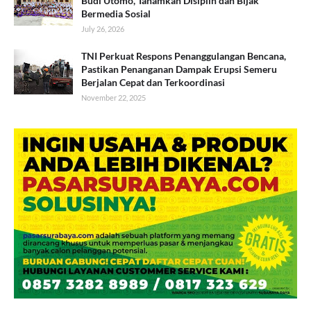
Budi Utomo, Tanamkan Disiplin dan Bijak
Bermedia Sosial
July 26, 2026
TNI Perkuat Respons Penanggulangan Bencana,
Pastikan Penanganan Dampak Erupsi Semeru
Berjalan Cepat dan Terkoordinasi
November 22, 2025