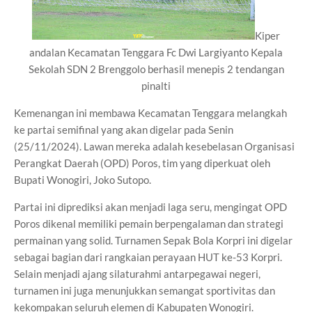
Kiper
andalan Kecamatan Tenggara Fc Dwi Largiyanto Kepala
Sekolah SDN 2 Brenggolo berhasil menepis 2 tendangan
pinalti
Kemenangan ini membawa Kecamatan Tenggara melangkah
ke partai semifinal yang akan digelar pada Senin
(25/11/2024). Lawan mereka adalah kesebelasan Organisasi
Perangkat Daerah (OPD) Poros, tim yang diperkuat oleh
Bupati Wonogiri, Joko Sutopo.
Partai ini diprediksi akan menjadi laga seru, mengingat OPD
Poros dikenal memiliki pemain berpengalaman dan strategi
permainan yang solid. Turnamen Sepak Bola Korpri ini digelar
sebagai bagian dari rangkaian perayaan HUT ke-53 Korpri.
Selain menjadi ajang silaturahmi antarpegawai negeri,
turnamen ini juga menunjukkan semangat sportivitas dan
kekompakan seluruh elemen di Kabupaten Wonogiri.