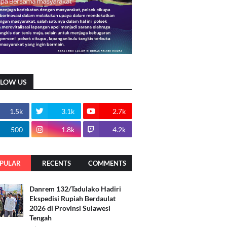
LLOW US
1.5k
3.1k
2.7k
500
1.8k
4.2k
PULAR
RECENTS
COMMENTS
Danrem 132/Tadulako Hadiri
Ekspedisi Rupiah Berdaulat
2026 di Provinsi Sulawesi
Tengah