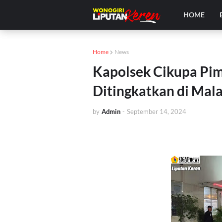
HOME
Home
News
Kapolsek Cikupa Pimp
Ditingkatkan di Ma
by
Admin
-
September 14, 2024