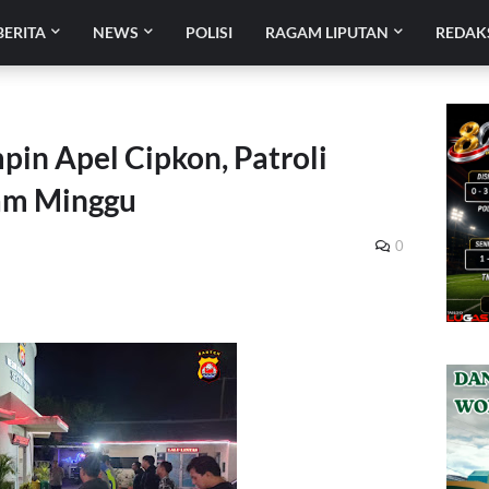
BERITA
NEWS
POLISI
RAGAM LIPUTAN
REDAK
in Apel Cipkon, Patroli
lam Minggu
0