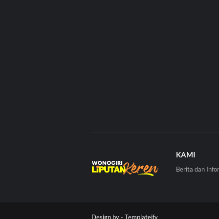
KAMI
Berita dan Info
Design by -
Templateify