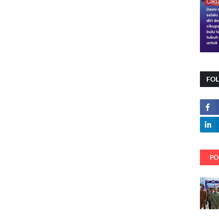
FO
PO