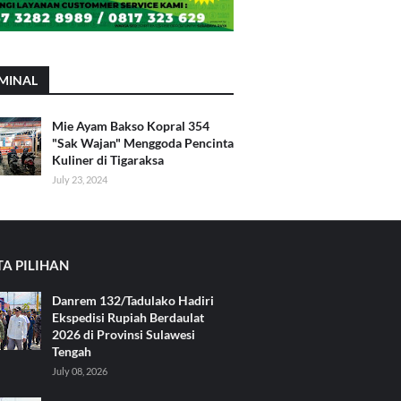
MINAL
Mie Ayam Bakso Kopral 354
"Sak Wajan" Menggoda Pencinta
Kuliner di Tigaraksa
July 23, 2024
TA PILIHAN
Danrem 132/Tadulako Hadiri
Ekspedisi Rupiah Berdaulat
2026 di Provinsi Sulawesi
Tengah
July 08, 2026