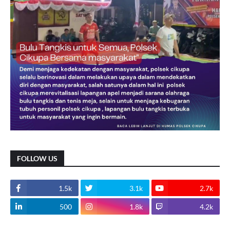
FOLLOW US
1.5k
3.1k
2.7k
500
1.8k
4.2k