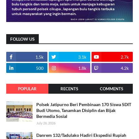
FOLLOW US
1.5k
3.1k
2.7k
500
1.8k
4.2k
POPULAR
RECENTS
COMMENTS
Polsek Jatipurno Beri Pembinaan 170 Siswa SDIT
Budi Utomo, Tanamkan Disiplin dan Bijak
Bermedia Sosial
July 26, 2026
Danrem 132/Tadulako Hadiri Ekspedisi Rupiah