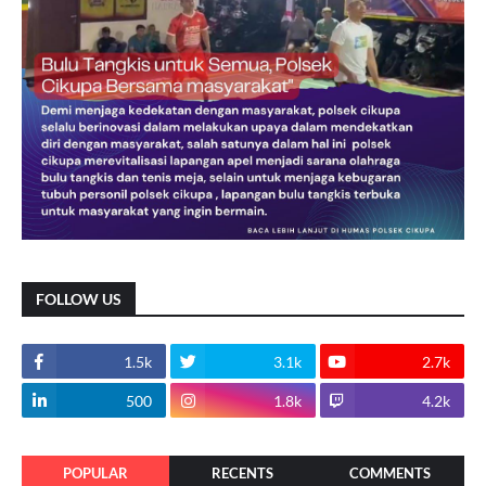
FOLLOW US
1.5k
3.1k
2.7k
500
1.8k
4.2k
POPULAR
RECENTS
COMMENTS