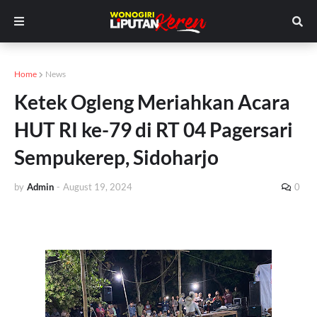
Home
News
Ketek Ogleng Meriahkan Acara
HUT RI ke-79 di RT 04 Pagersari
Sempukerep, Sidoharjo
by
Admin
-
August 19, 2024
0