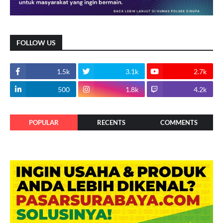
FOLLOW US
1.5k
3.1k
2.7k
500
1.8k
4.2k
POPULAR
RECENTS
COMMENTS