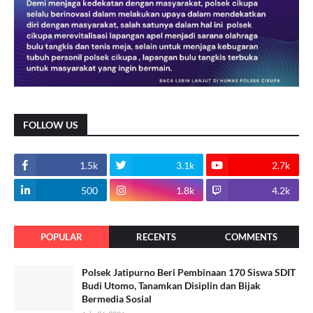
FOLLOW US
1.5k
3.1k
2.7k
500
1.8k
4.2k
POPULAR
RECENTS
COMMENTS
Polsek Jatipurno Beri Pembinaan 170 Siswa SDIT
Budi Utomo, Tanamkan Disiplin dan Bijak
Bermedia Sosial