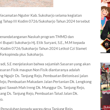
, Kecamatan Nguter Kab. Sukoharjo selama kegiatan
Tahap III Kodim 0726/Sukoharjo Tahun 2024 tersebut
h Penandatanganan Naskah program TMMD dan
upati Sukoharjo Hj. Etik Suryani, S.E., M.M kepada
Kodim 0726/Sukoharjo Tahun 2024 Letkol Czi Slamet
n Forkopimda plus Sukoharjo.
yadi, S.E menjelaskan bahwa sejumlah Sasaran yang akan
asaran Fisik maupun Non Fisik diantaranya adalah
g Ngajir Ds. Tanjung Rejo, Pembuatan Betonisasi jalan
 Rejo, Pembuatan Makadam Jalan Pertanian Dk. Lengkong
igasi Sawah Mah Ireng Dk. Munggur Ds. Tanjung Rejo,
ng Ds. Tanjung Rejo, Pembuatan Talud Jalan Dk.
o.
 Penyuluhan kepada warga desa Tanjung Rejo,