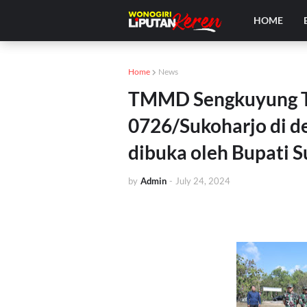
HOME
Home
News
TMMD Sengkuyung Ta
0726/Sukoharjo di de
dibuka oleh Bupati 
by
Admin
-
July 24, 2024