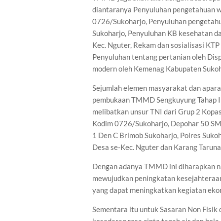
diantaranya Penyuluhan pengetahuan w
0726/Sukoharjo, Penyuluhan pengetah
Sukoharjo, Penyuluhan KB kesehatan 
Kec. Nguter, Rekam dan sosialisasi KTP
Penyuluhan tentang pertanian oleh Dis
modern oleh Kemenag Kabupaten Sukoh
Sejumlah elemen masyarakat dan apara
pembukaan TMMD Sengkuyung Tahap II
melibatkan unsur TNI dari Grup 2 Kopas
Kodim 0726/Sukoharjo, Depohar 50 SMO
1 Den C Brimob Sukoharjo, Polres Sukoh
Desa se-Kec. Nguter dan Karang Taruna
Dengan adanya TMMD ini diharapkan nan
mewujudkan peningkatan kesejahteraan
yang dapat meningkatkan kegiatan ekon
Sementara itu untuk Sasaran Non Fisi