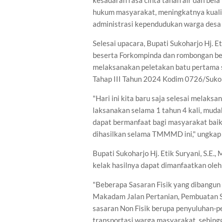
kesadaran rasa cinta tanah air dan bel
hukum masyarakat, meningkatnya kualit
administrasi kependudukan warga desa 
Selesai upacara, Bupati Sukoharjo Hj. 
beserta Forkompinda dan rombongan be
melaksanakan peletakan batu pertama
Tahap III Tahun 2024 Kodim 0726/Suko
"Hari ini kita baru saja selesai mela
laksanakan selama 1 tahun 4 kali, mud
dapat bermanfaat bagi masyarakat baik 
dihasilkan selama TMMMD ini," ungkap 
Bupati Sukoharjo Hj. Etik Suryani, S.E
kelak hasilnya dapat dimanfaatkan ole
"Beberapa Sasaran Fisik yang dibangun
Makadam Jalan Pertanian, Pembuatan Sa
sasaran Non Fisik berupa penyuluhan-p
transportasi warga masyarakat, sehing