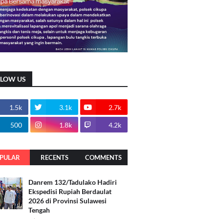
LLOW US
1.5k
3.1k
2.7k
500
1.8k
4.2k
PULAR
RECENTS
COMMENTS
Danrem 132/Tadulako Hadiri
Ekspedisi Rupiah Berdaulat
2026 di Provinsi Sulawesi
Tengah