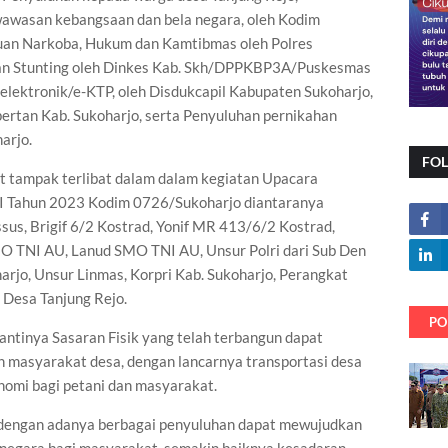
awasan kebangsaan dan bela negara, oleh Kodim
uan Narkoba, Hukum dan Kamtibmas oleh Polres
dan Stunting oleh Dinkes Kab. Skh/DPPKBP3A/Puskesmas
 elektronik/e-KTP, oleh Disdukcapil Kabupaten Sukoharjo,
pertan Kab. Sukoharjo, serta Penyuluhan pernikahan
arjo.
FO
t tampak terlibat dalam dalam kegiatan Upacara
 Tahun 2023 Kodim 0726/Sukoharjo diantaranya
sus, Brigif 6/2 Kostrad, Yonif MR 413/6/2 Kostrad,
 TNI AU, Lanud SMO TNI AU, Unsur Polri dari Sub Den
arjo, Unsur Linmas, Korpri Kab. Sukoharjo, Perangkat
 Desa Tanjung Rejo.
PO
tinya Sasaran Fisik yang telah terbangun dapat
 masyarakat desa, dengan lancarnya transportasi desa
omi bagi petani dan masyarakat.
k dengan adanya berbagai penyuluhan dapat mewujudkan