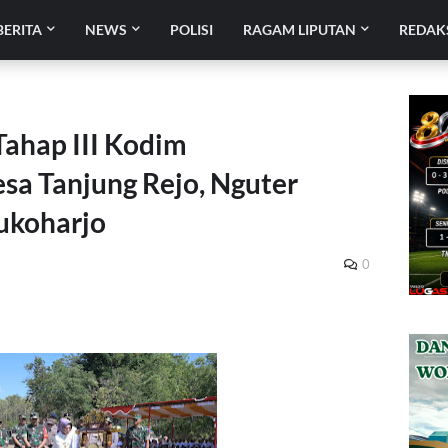
BERITA
NEWS
POLISI
RAGAM LIPUTAN
REDAK
hap III Kodim
sa Tanjung Rejo, Nguter
Sukoharjo
0