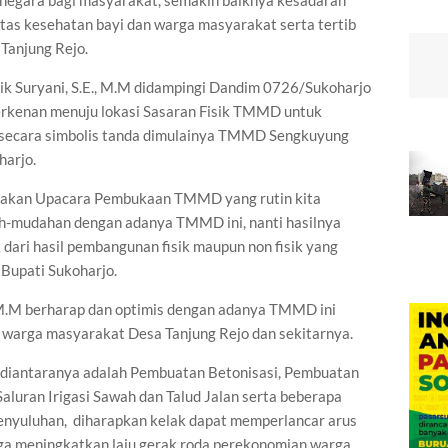
a negara bagi masyarakat, semakin baiknya kesadaran
as kesehatan bayi dan warga masyarakat serta tertib
Tanjung Rejo.
Etik Suryani, S.E., M.M didampingi Dandim 0726/Sukoharjo
rkenan menuju lokasi Sasaran Fisik TMMD untuk
 secara simbolis tanda dimulainya TMMD Sengkuyung
harjo.
ksanakan Upacara Pembukaan TMMD yang rutin kita
ah-mudahan dengan adanya TMMD ini, nanti hasilnya
dari hasil pembangunan fisik maupun non fisik yang
Bupati Sukoharjo.
., M.M berharap dan optimis dengan adanya TMMD ini
h warga masyarakat Desa Tanjung Rejo dan sekitarnya.
 diantaranya adalah Pembuatan Betonisasi, Pembuatan
luran Irigasi Sawah dan Talud Jalan serta beberapa
enyuluhan, diharapkan kelak dapat memperlancar arus
ga meningkatkan laju gerak roda perekonomian warga