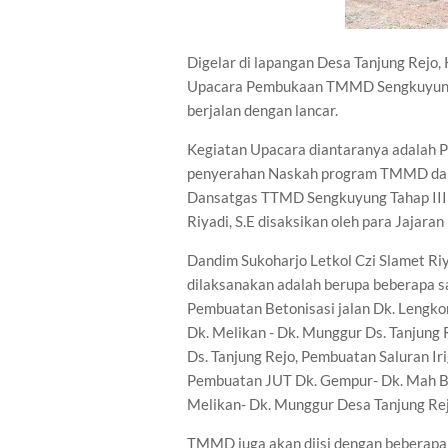
Digelar di lapangan Desa Tanjung Rejo
Upacara Pembukaan TMMD Sengkuyung 
berjalan dengan lancar.
Kegiatan Upacara diantaranya adala
penyerahan Naskah program TMMD dari B
Dansatgas TTMD Sengkuyung Tahap III 
Riyadi, S.E disaksikan oleh para Jajara
Dandim Sukoharjo Letkol Czi Slamet Ri
dilaksanakan adalah berupa beberapa s
Pembuatan Betonisasi jalan Dk. Lengkon
Dk. Melikan - Dk. Munggur Ds. Tanjung
Ds. Tanjung Rejo, Pembuatan Saluran Ir
Pembuatan JUT Dk. Gempur- Dk. Mah Ba
Melikan- Dk. Munggur Desa Tanjung Rej
TMMD juga akan diisi dengan beberapa