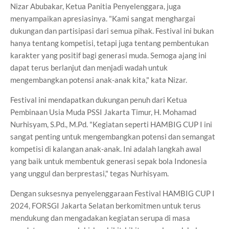
Nizar Abubakar, Ketua Panitia Penyelenggara, juga
menyampaikan apresiasinya. "Kami sangat menghargai
dukungan dan partisipasi dari semua pihak. Festival ini bukan
hanya tentang kompetisi, tetapi juga tentang pembentukan
karakter yang positif bagi generasi muda. Semoga ajang ini
dapat terus berlanjut dan menjadi wadah untuk
mengembangkan potensi anak-anak kita," kata Nizar.
Festival ini mendapatkan dukungan penuh dari Ketua
Pembinaan Usia Muda PSSI Jakarta Timur, H. Mohamad
Nurhisyam, S.Pd., M.Pd. "Kegiatan seperti HAMBIG CUP I ini
sangat penting untuk mengembangkan potensi dan semangat
kompetisi di kalangan anak-anak. Ini adalah langkah awal
yang baik untuk membentuk generasi sepak bola Indonesia
yang unggul dan berprestasi," tegas Nurhisyam.
Dengan suksesnya penyelenggaraan Festival HAMBIG CUP I
2024, FORSGI Jakarta Selatan berkomitmen untuk terus
mendukung dan mengadakan kegiatan serupa di masa