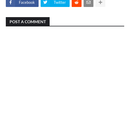
Facebook
Twitter
POST A COMMENT