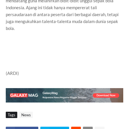
mendatang guna melahirkan bibit-bibit unggul sepak bola
Indonesia. Ajang ini tidak hanya mempererat tali
persaudaraan di antara peserta dari berbagai daerah, tetapi
juga mengukuhkan talenta-talenta muda dalam dunia sepak
bola.
(ARDI)
Tags
News