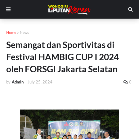
Home
News
Semangat dan Sportivitas di
Festival HAMBIG CUP I 2024
oleh FORSGI Jakarta Selatan
by
Admin
-
July 25, 2024
0